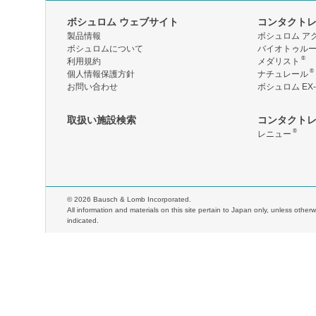
ボシュロム ウェブサイト
コンタクト
製品情報
ボシュロム ア
ボシュロムについて
バイオトゥル
®
利用規約
メダリスト
®
個人情報保護方針
ナチュレール
お問い合わせ
ボシュロム EX-
取扱い施設検索
コンタクト
®
レニュー
©
2026 Bausch & Lomb Incorporated.
All information and materials on this site pertain to Japan only, unless otherw
indicated.