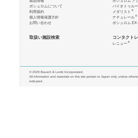
製品情報
ボシュロム ア
ボシュロムについて
バイオトゥル
®
利用規約
メダリスト
®
個人情報保護方針
ナチュレール
お問い合わせ
ボシュロム EX-
取扱い施設検索
コンタクト
®
レニュー
©
2026 Bausch & Lomb Incorporated.
All information and materials on this site pertain to Japan only, unless otherw
indicated.