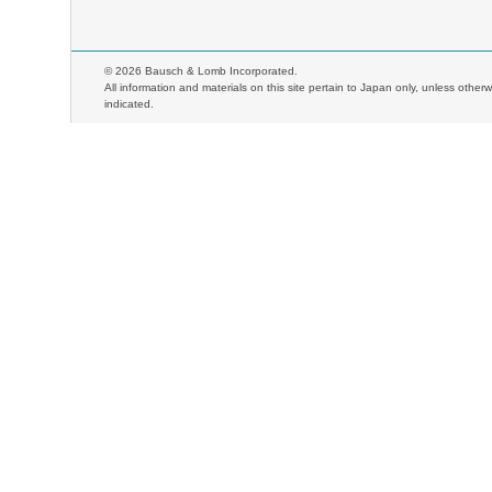
©
2026 Bausch & Lomb Incorporated.
All information and materials on this site pertain to Japan only, unless otherw
indicated.