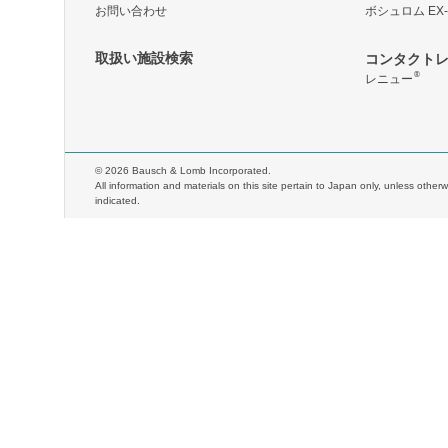
お問い合わせ
ボシュロム EX-
取扱い施設検索
コンタクト
®
レニュー
©
2026 Bausch & Lomb Incorporated.
All information and materials on this site pertain to Japan only, unless otherw
indicated.